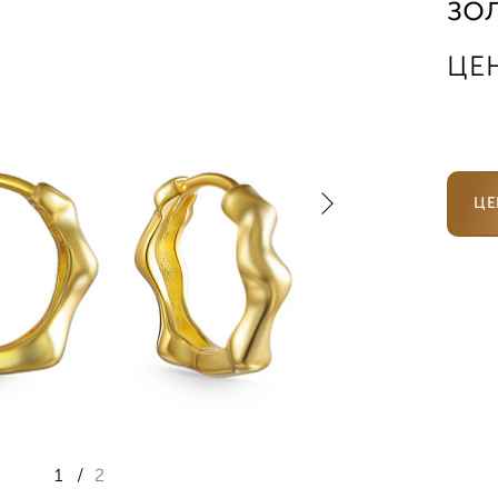
зо
ЦЕ
ЦЕ
1
/
2