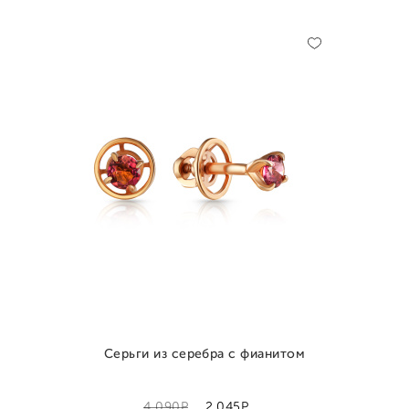
Серьги из серебра с фианитом
Р
Р
4 090
2 045