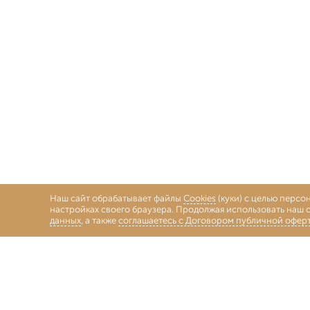
Наш сайт обрабатывает файлы
Cookies
(куки) с целью персо
настройках своего браузера. Продолжая использовать наш с
данных
, а также
соглашаетесь с Договором публичной офер