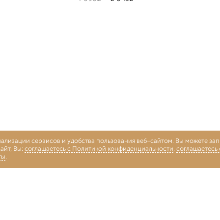
нализации сервисов и удобства пользования веб-сайтом. Вы можете запр
айт, Вы:
соглашаетесь с Политикой конфиденциальности
,
соглашаетесь
ты
.