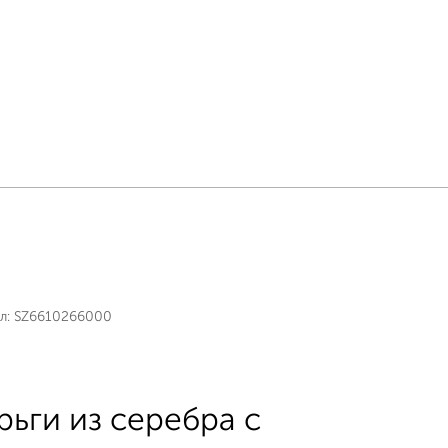
л:
SZ6610266000
рьги из серебра с