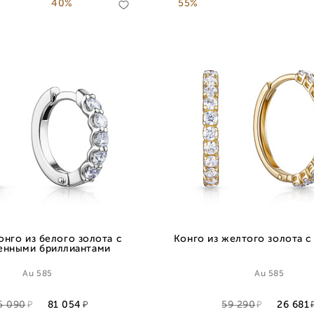
40%
55%
онго из белого золота с
Конго из желтого золота 
енными бриллиантами
Au 585
Au 585
5 090
81 054
59 290
26 681