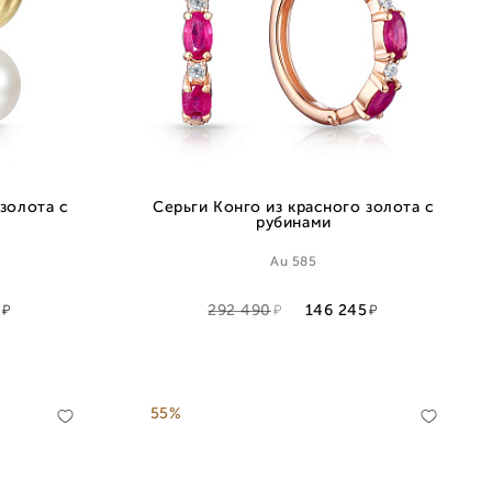
золота с
Серьги Конго из красного золота с
рубинами
Au 585
3
292 490
146 245
55%