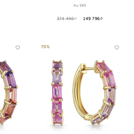
Au 585
374 490
149 796
70%