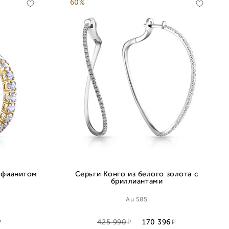
60%
с фианитом
Серьги Конго из белого золота с
бриллиантами
Au 585
425 990
170 396