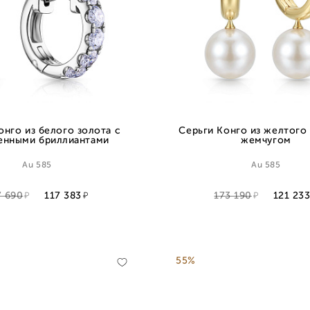
онго из белого золота с
Серьги Конго из желтого 
енными бриллиантами
жемчугом
Au 585
Au 585
7 690
117 383
173 190
121 23
55%