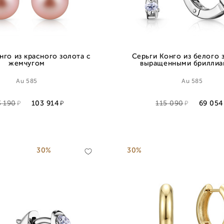
нго из красного золота с
Серьги Конго из белого 
жемчугом
выращенными бриллиа
Au 585
Au 585
3 190
103 914
115 090
69 054
30%
30%