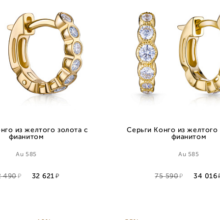
нго из желтого золота с
Серьги Конго из желтого 
фианитом
фианитом
Au 585
Au 585
2 490
32 621
75 590
34 016