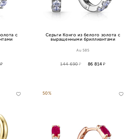
золота с
Серьги Конго из белого золота с
нтами
выращенными бриллиантами
Au 585
144 690
86 814
50%