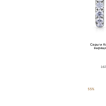
Серьги К
выращ
16
55%