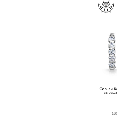
Серьги К
выращ
13