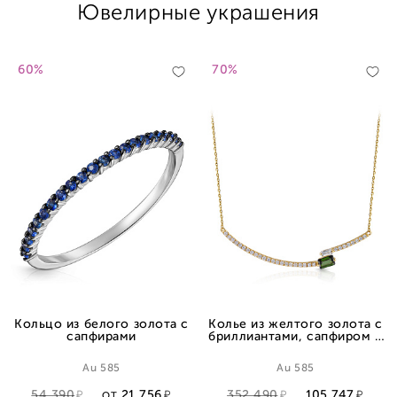
Ювелирные украшения
60%
70%
Кольцо из белого золота с
Колье из желтого золота с
сапфирами
бриллиантами, сапфиром и
турмалином, плетение
якорное
Au 585
Au 585
54 390
21 756
352 490
105 747
ОТ