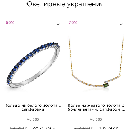
Ювелирные украшения
60%
70%
Кольцо из белого золота с
Колье из желтого золота с
сапфирами
бриллиантами, сапфиром и
турмалином, плетение
якорное
Au 585
Au 585
54 390
21 756
352 490
105 747
ОТ