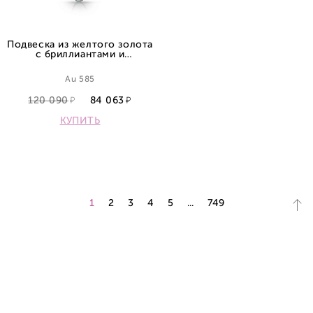
Подвеска из желтого золота
с бриллиантами и
аметистом
Au 585
120 090
84 063
КУПИТЬ
1
2
3
4
5
...
749