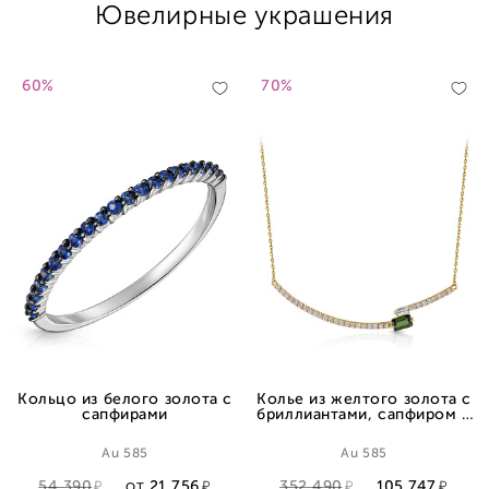
Ювелирные украшения
60%
70%
Кольцо из белого золота с
Колье из желтого золота с
сапфирами
бриллиантами, сапфиром и
турмалином, плетение
якорное
Au 585
Au 585
54 390
21 756
352 490
105 747
ОТ