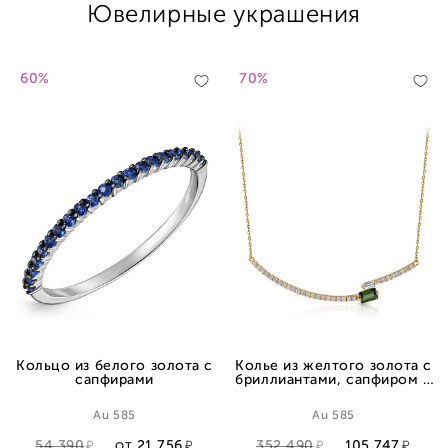
Ювелирные украшения
60%
70%
Кольцо из белого золота с
Колье из желтого золота с
сапфирами
бриллиантами, сапфиром и
турмалином, плетение
якорное
Au 585
Au 585
54 390
21 756
352 490
105 747
ОТ