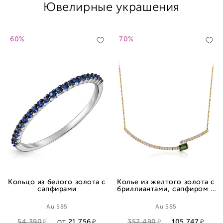
Ювелирные украшения
60%
70%
Кольцо из белого золота с
Колье из желтого золота с
сапфирами
бриллиантами, сапфиром и
турмалином, плетение
якорное
Au 585
Au 585
54 390
21 756
352 490
105 747
ОТ