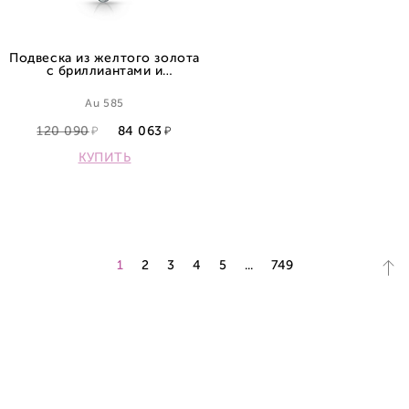
Подвеска из желтого золота
с бриллиантами и
аметистом
Au 585
120 090
84 063
КУПИТЬ
1
2
3
4
5
...
749