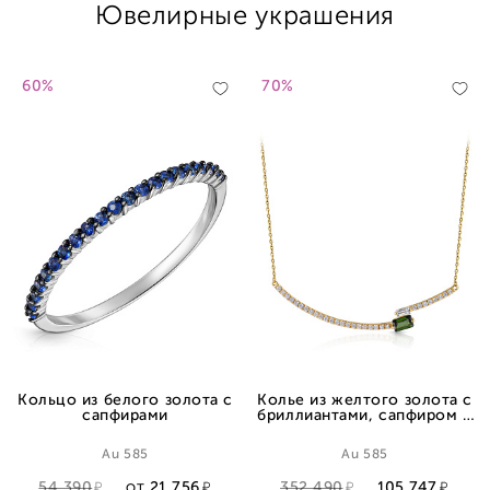
Ювелирные украшения
60%
70%
Кольцо из белого золота с
Колье из желтого золота с
сапфирами
бриллиантами, сапфиром и
турмалином, плетение
якорное
Au 585
Au 585
54 390
21 756
352 490
105 747
ОТ