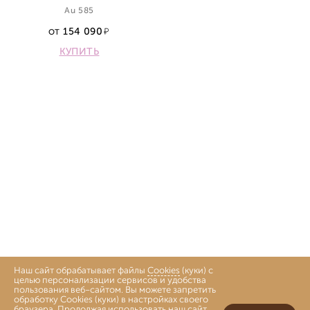
Au 585
154 090
ОТ
КУПИТЬ
Наш сайт обрабатывает файлы
Cookies
(куки) с
целью персонализации сервисов и удобства
пользования веб-сайтом. Вы можете запретить
обработку Cookies (куки) в настройках своего
браузера. Продолжая использовать наш сайт,