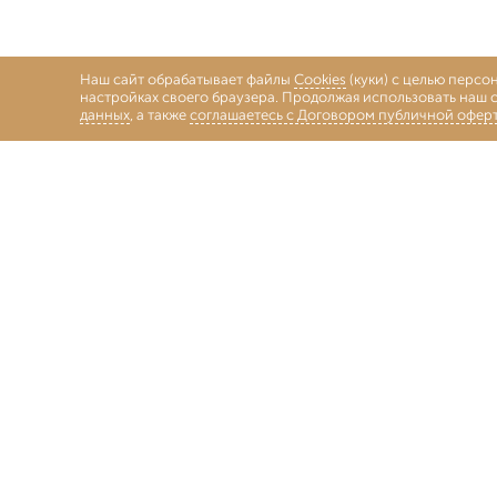
Наш сайт обрабатывает файлы
Cookies
(куки) с целью персо
настройках своего браузера. Продолжая использовать наш с
данных
, а также
соглашаетесь с Договором публичной офер