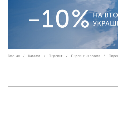
Главная
Каталог
Пирсинг
Пирсинг из золота
Пирси