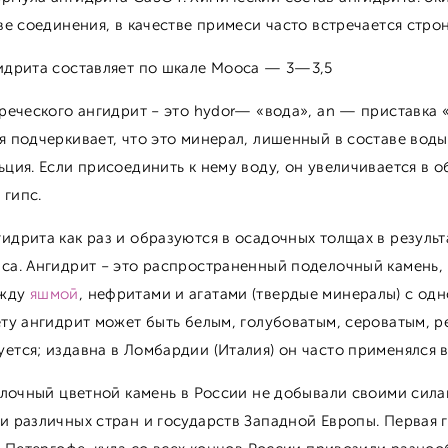
аве соединения, в качестве примеси часто встречается стро
идрита составляет по шкале Мооса — 3—3,5
греческого ангидрит - это hydor— «вода», an — приставка 
я подчеркивает, что это минерал, лишенный в составе воды
ьция. Если присоединить к нему воду, он увеличивается в 
 гипс.
идрита как раз и образуются в осадочных толщах в резуль
са. Ангидрит - это распространенный поделочный камень
ежду
яшмой
, нефритами и агатами (твердые минералы) с од
ету ангидрит может быть белым, голубоватым, сероватым, 
ется; издавна в Ломбардии (Италия) он часто применялся 
делочный цветной камень в России не добывали своими сила
и различных стран и государств Западной Европы. Первая г