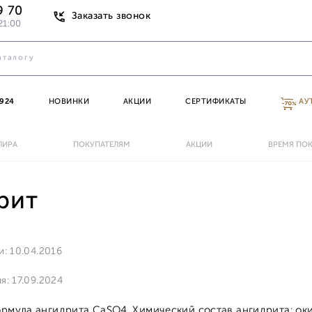
9 70
Заказать звонок
21:00
924
НОВИНКИ
АКЦИИ
СЕРТИФИКАТЫ
АУ
ЛИРА
ПОКУПАТЕЛЯМ
АКЦИИ
ВРЕМЯ ПО
рит
и: 10.04.2016
я: 17.09.2024
рмула ангидрита CaSO4. Химический состав ангидрита: окис