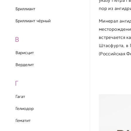
указу Петра I
пор из ангидр
Бриллиант
Бриллиант чёрный
Минерал ангид
месторождения
встречается к
В
Штасфурта, в 
Варисцит
(Российская Ф
Верделит
Г
Гагат
Гелиодор
Гематит