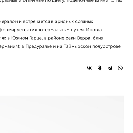
бразные и отличные по цвету, поделочные камни. С тех
ералом и встречается в аридных соляных
 формируется гидротермальным путем. Иногда
иях в Южном Гарце, в районе реки Верра, близ
Германия); в Предуралье и на Таймырском полуострове