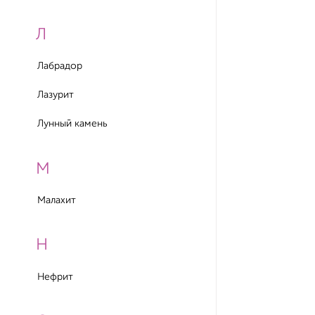
Л
Лабрадор
Лазурит
Лунный камень
М
Малахит
Н
Нефрит