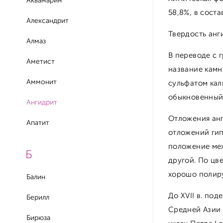
Аквамарин
58,8%, в сост
Александрит
Твердость анг
Алмаз
В переводе с 
Аметист
название камн
Аммонит
сульфатом кал
обыкновенный
Ангидрит
Отложения анг
Апатит
отложений гип
положение м
Б
другой. По цв
хорошо полиру
Балин
До XVII в. по
Берилл
Средней Азии 
Бирюза