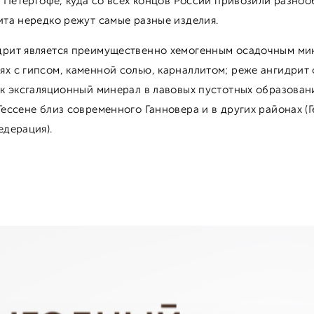
 в Петергофе, куда со всех концов России привозили разноо
ита нередко режут самые разные изделия.
рит является преимущественно хемогенным осадочным мин
х с гипсом, каменной солью, карналлитом; реже ангидрит
ак эксгаляционный минерал в лавовых пустотных образован
Гессене близ современного Ганновера и в других районах (
едерация).