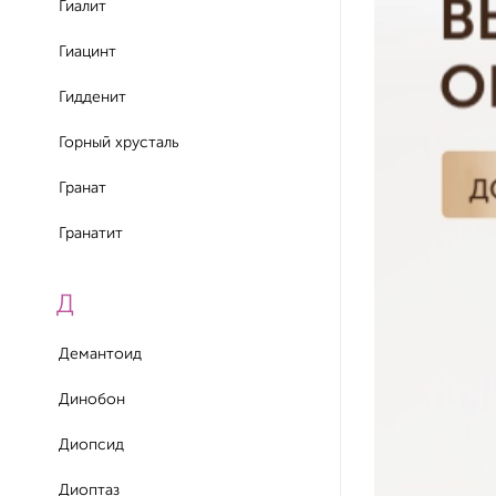
Гиалит
Гиацинт
Гидденит
Горный хрусталь
Гранат
Гранатит
Д
Демантоид
Динобон
Диопсид
Диоптаз