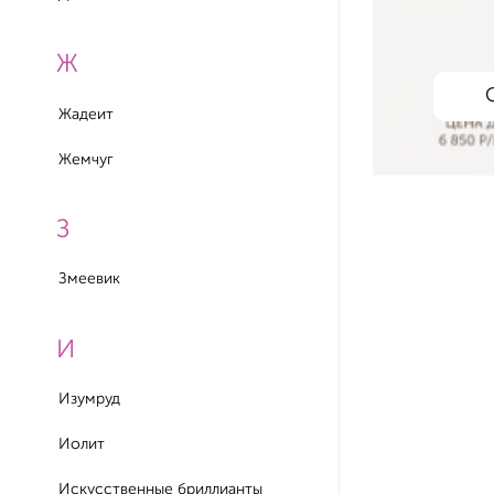
Ж
Жадеит
Жемчуг
З
Змеевик
И
Изумруд
Иолит
Искусственные бриллианты