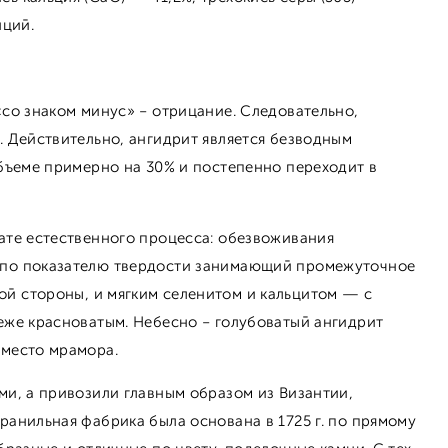
нций.
«со знаком минус» - отрицание. Следовательно,
. Действительно, ангидрит является безводным
объеме примерно на 30% и постепенно переходит в
тате естественного процесса: обезвоживания
, по показателю твердости занимающий промежуточное
ной стороны, и мягким селенитом и кальцитом — с
реже красноватым. Небесно - голубоватый ангидрит
вместо мрамора.
ми, а привозили главным образом из Византии,
ранильная фабрика была основана в 1725 г. по прямому