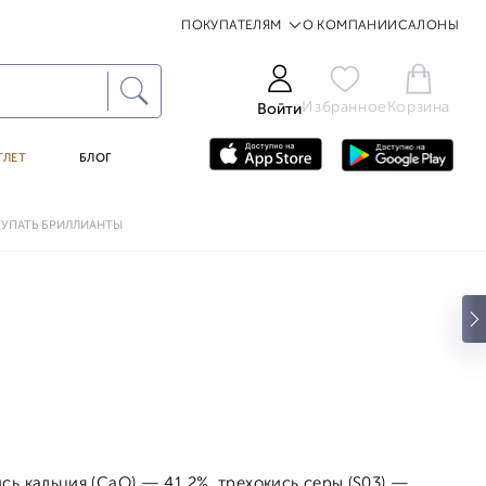
ПОКУПАТЕЛЯМ
О КОМПАНИИ
САЛОНЫ
Избранное
Корзина
Войти
ТЛЕТ
БЛОГ
КУПАТЬ БРИЛЛИАНТЫ
ь кальция (СаО) — 41,2%, трехокись серы (S03) —