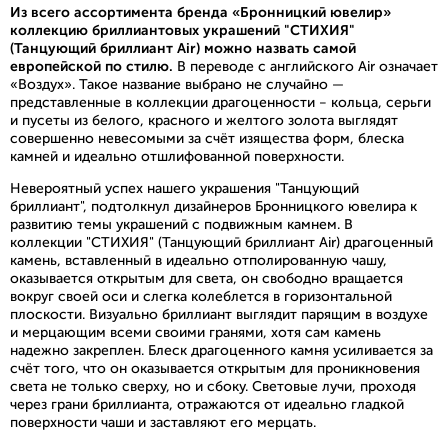
Из всего ассортимента бренда «Бронницкий ювелир»
коллекцию бриллиантовых украшений "СТИХИЯ"
(Танцующий бриллиант Air) можно назвать самой
европейской по стилю.
В переводе с английского Air означает
«Воздух». Такое название выбрано не случайно –
представленные в коллекции драгоценности - кольца, серьги
и пусеты из белого, красного и желтого золота выглядят
совершенно невесомыми за счёт изящества форм, блеска
камней и идеально отшлифованной поверхности.
Невероятный успех нашего украшения "Танцующий
бриллиант", подтолкнул дизайнеров Бронницкого ювелира к
развитию темы украшений с подвижным камнем. В
коллекции "СТИХИЯ" (Танцующий бриллиант Air) драгоценный
камень, вставленный в идеально отполированную чашу,
оказывается открытым для света, он свободно вращается
вокруг своей оси и слегка колеблется в горизонтальной
плоскости. Визуально бриллиант выглядит парящим в воздухе
и мерцающим всеми своими гранями, хотя сам камень
надежно закреплен. Блеск драгоценного камня усиливается за
счёт того, что он оказывается открытым для проникновения
света не только сверху, но и сбоку. Световые лучи, проходя
через грани бриллианта, отражаются от идеально гладкой
поверхности чаши и заставляют его мерцать.