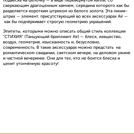
подвеска на цепочку – в виде перевернутой капли, со
сверкающим драгоценным камнем, середина которого как бы
разделяется коротким штрихом из белого золота. Эта линия-
штрих – элемент, присутствующий во всех аксессуарах Air –
как бы подчёркивает строгую геометрию украшений.
Эпитеты, которыми можно описать общий стиль коллекции
"СТИХИЯ" (Танцующий бриллиант Air) – блеск, изящество,
воздух, геометрия, изысканность и, безусловно,
современность. В таких аксессуарах можно предстать на
романтическом свидании, светском вечере, на деловом ужине
и частной вечеринке. Они для тех, кто не боится блеска и
ценит утончённую красоту!