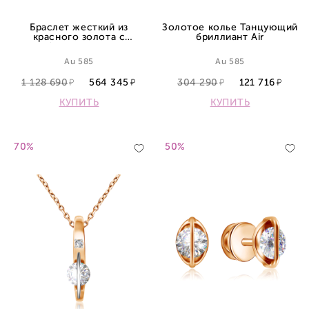
Браслет жесткий из
Золотое колье Танцующий
красного золота с
бриллиант Air
бриллиантом
Au 585
Au 585
1 128 690
564 345
304 290
121 716
КУПИТЬ
КУПИТЬ
70%
50%