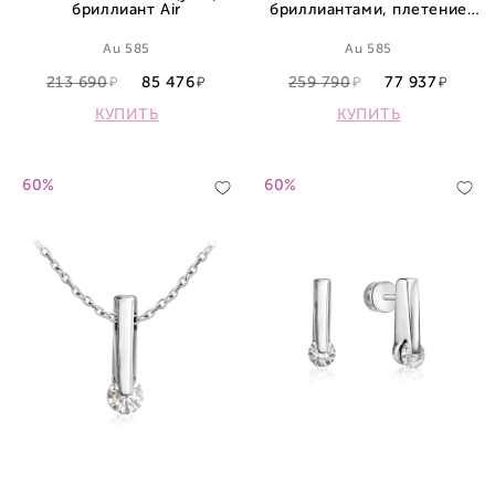
бриллиант Air
бриллиантами, плетение
якорное
Au 585
Au 585
213 690
85 476
259 790
77 937
КУПИТЬ
КУПИТЬ
60%
60%