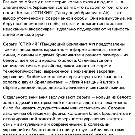
Разные по объему и геометрии кольца схожи в одном – в
элегантности. Украшения всегда что-то говорят о той, кто их
носит. Кольца "СТИХИЯ" (Танцующий бриллиант Air) – это
выбор утончённой и современной особы. Они не вычурные, не
берут всё внимание на себя, но, как и полагается поистине
изысканным аксессуарам, идеально подчеркивают изящность
линий женской руки.
Серьги "СТИХИЯ" (Танцующий бриллиант Air) представлены
также в нескольких вариантах – в форме эллипса, тонкой
линии, с одним и с двумя бриллиантами разного размера - из
белого, желтого и красного золота. Отличаются они
минималистичным дизайном, лаконичностью форм и
технологичностью, выраженной в механизме закрепки
украшения. Любимые многими серьги-пусеты из красного
золота с двумя бриллиантами – лёгкий изящный штрих в
образе деловой леди, дерзкой девчонки и светской львицы.
Отдельного внимания заслуживают серьги – кольца из белого
золота, дизайн которых ещё в конце двадцатого века можно
было бы назвать футуристичным или космическим. Сегодня
лаконичная обтекаемая форма, холодный блеск бриллиантов и
отполированной золотой поверхности украшения кажутся
самыми актуальными и современными. В коллекции
украшений из белого золота присутствует и бриллиантовая