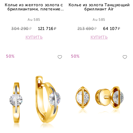
Колье из желтого золота с
Колье из золота Танцующий
бриллиантами, плетение
бриллиант Air
якорное
Au 585
Au 585
304 290
121 716
213 690
64 107
КУПИТЬ
КУПИТЬ
50%
50%