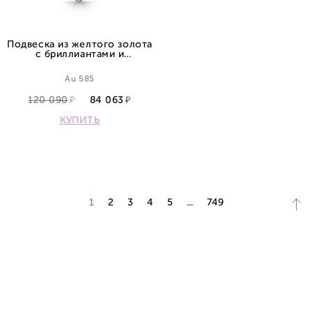
Подвеска из желтого золота
с бриллиантами и
аметистом
Au 585
120 090
84 063
КУПИТЬ
1
2
3
4
5
...
749