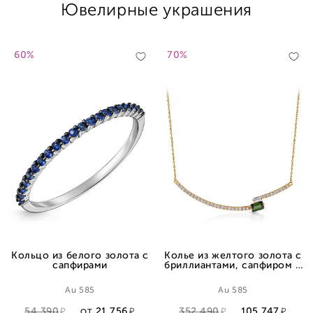
Ювелирные украшения
60%
70%
Кольцо из белого золота с
Колье из желтого золота с
сапфирами
бриллиантами, сапфиром и
турмалином, плетение
якорное
Au 585
Au 585
54 390
21 756
352 490
105 747
ОТ