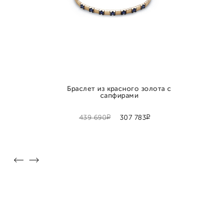
Браслет из красного золота с
сапфирами
Р
Р
439 690
307 783