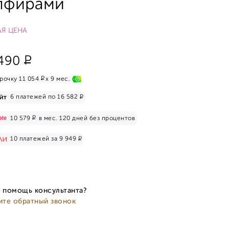
пфирами
Я ЦЕНА
Р
490
Р
рочку 11 054
x 9 мес.
Р
6 платежей по 16 582
Р
10 579
в мес. 120 дней без процентов
Р
10 платежей за 9 949
 помощь консультанта?
ите обратный звонок