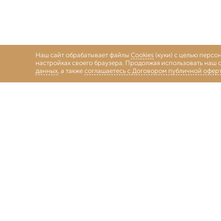
Наш сайт обрабатывает файлы
Cookies
(куки) с целью персо
настройках своего браузера. Продолжая использовать наш с
данных
, а также
соглашаетесь с Договором публичной офер