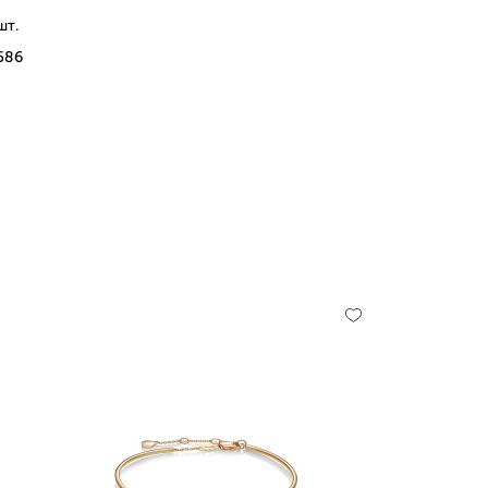
шт.
586