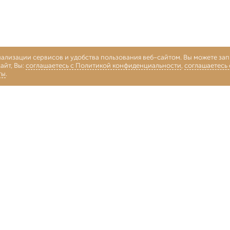
нализации сервисов и удобства пользования веб-сайтом. Вы можете запр
айт, Вы:
соглашаетесь с Политикой конфиденциальности
,
соглашаетесь
ты
.