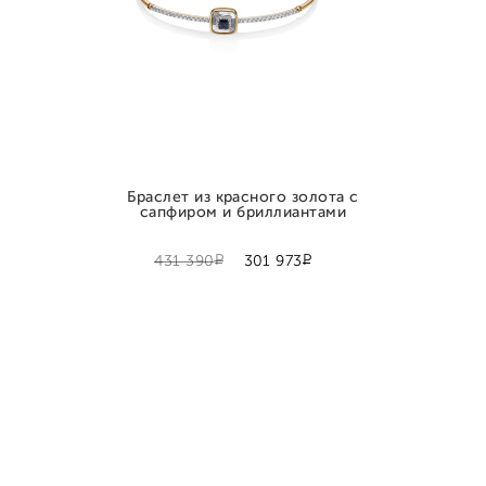
Браслет из красного золота с
сапфиром и бриллиантами
Р
Р
431 390
301 973