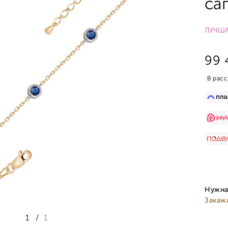
са
ЛУЧША
99 
В расс
Нужна
Закаж
1
/
1