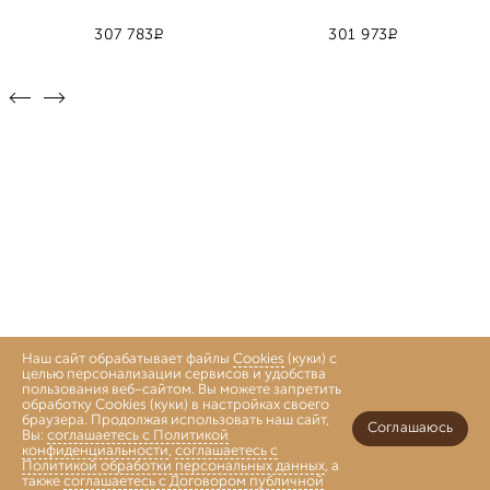
Р
Р
307 783
301 973
Наш сайт обрабатывает файлы
Cookies
(куки) с
целью персонализации сервисов и удобства
пользования веб-сайтом. Вы можете запретить
обработку Cookies (куки) в настройках своего
браузера. Продолжая использовать наш сайт,
Соглашаюсь
Вы:
соглашаетесь с Политикой
конфиденциальности
,
соглашаетесь с
Политикой обработки персональных данных
, а
также
соглашаетесь с Договором публичной