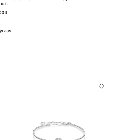
 шт.
003
углая