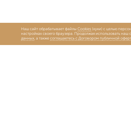
Наш сайт обрабатывает файлы
Cookies
(куки) с целью персо
настройках своего браузера. Продолжая использовать наш с
данных
, а также
соглашаетесь с Договором публичной офер