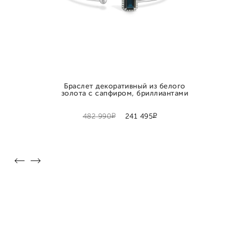
Браслет декоративный из белого
золота с сапфиром, бриллиантами
Р
Р
482 990
241 495