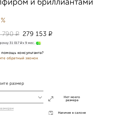
пфиром и бриллиантами
 %
Р
Р
 790
279 153
Р
рочку 31 017
x 9 мес.
 помощь консультанта?
ите обратный звонок
рите размер
Нет моего
размера
 размерам
5
Наличие в салоне