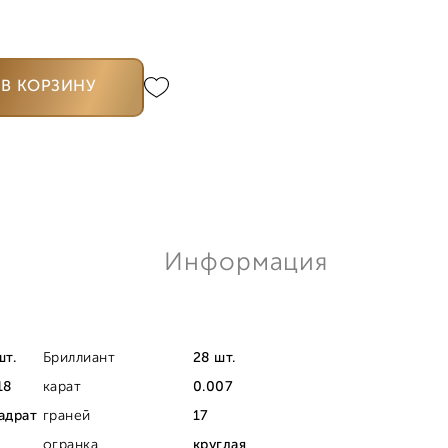
В КОРЗИНУ
Информация
шт.
Бриллиант
28 шт.
18
карат
0.007
адрат
граней
17
огранка
круглая