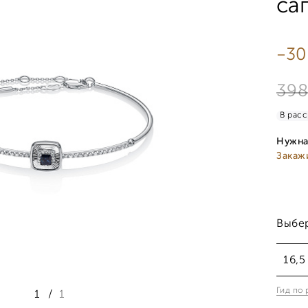
са
-30
398
В расс
Нужна
Закаж
Выбе
16,5
Гид по
1
/
1
16,