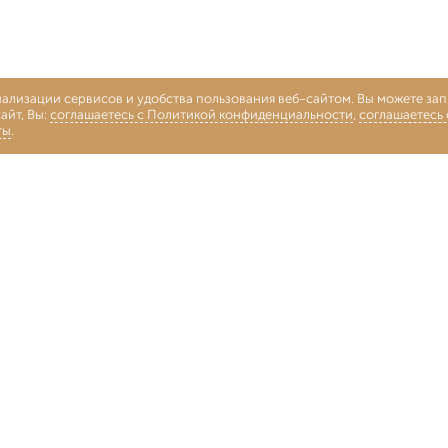
нализации сервисов и удобства пользования веб-сайтом. Вы можете запр
айт, Вы:
соглашаетесь с Политикой конфиденциальности
,
соглашаетесь
ты
.