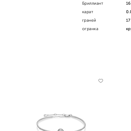
Бриллиант
16
карат
0.
граней
17
огранка
кр