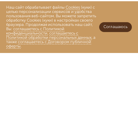
Наш сайт обрабатывает файлы
Cookies
(куки) с
целью персонализации сервисов и удобства
пользования веб-сайтом. Вы можете запретить
обработку Cookies (куки) в настройках своего
браузера. Продолжая использовать наш сайт,
Соглашаюсь
Вы:
соглашаетесь с Политикой
конфиденциальности
,
соглашаетесь с
Политикой обработки персональных данных
, а
также
соглашаетесь с Договором публичной
оферты
.
Войти
Главная
Каталог
Коллекции
Избранное
Корзина