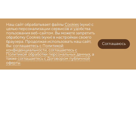
Наш сайт обрабатывает файлы
Cookies
(куки) с
целью персонализации сервисов и удобства
пользования веб-сайтом. Вы можете запретить
обработку Cookies (куки) в настройках своего
браузера. Продолжая использовать наш сайт,
Соглашаюсь
Вы:
соглашаетесь с Политикой
конфиденциальности
,
соглашаетесь с
Политикой обработки персональных данных
, а
также
соглашаетесь с Договором публичной
оферты
.
Войти
Главная
Каталог
Коллекции
Избранное
Корзина