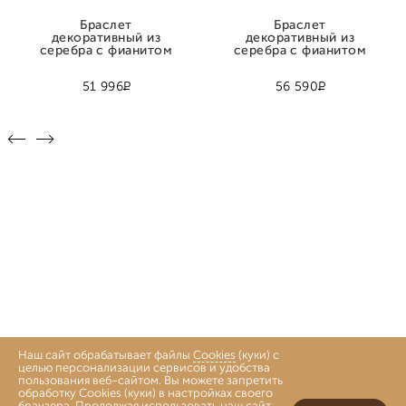
Браслет
Браслет
декоративный из
декоративный из
серебра с фианитом
серебра с фианитом
Р
Р
51 996
56 590
Наш сайт обрабатывает файлы
Cookies
(куки) с
целью персонализации сервисов и удобства
пользования веб-сайтом. Вы можете запретить
обработку Cookies (куки) в настройках своего