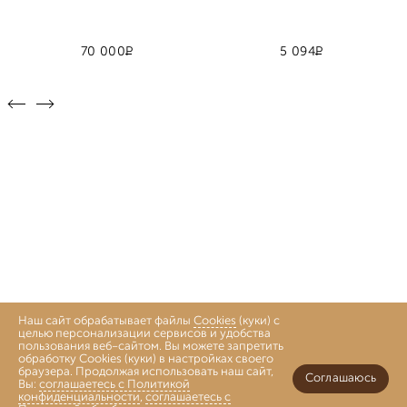
Р
Р
70 000
5 094
Наш сайт обрабатывает файлы
Cookies
(куки) с
целью персонализации сервисов и удобства
пользования веб-сайтом. Вы можете запретить
обработку Cookies (куки) в настройках своего
браузера. Продолжая использовать наш сайт,
Соглашаюсь
Вы:
соглашаетесь с Политикой
конфиденциальности
,
соглашаетесь с