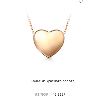
Колье из красного золота
Р
Р
93 790
46 895