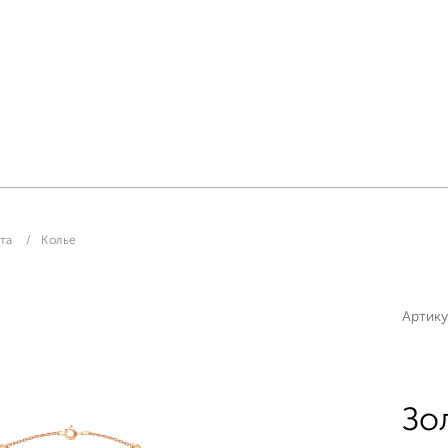
та
Колье
Артику
Зо