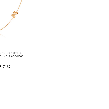
ого золота с
ение якорное
Р
3 746