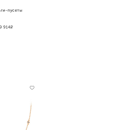
ьги-пусеты
Р
9 914