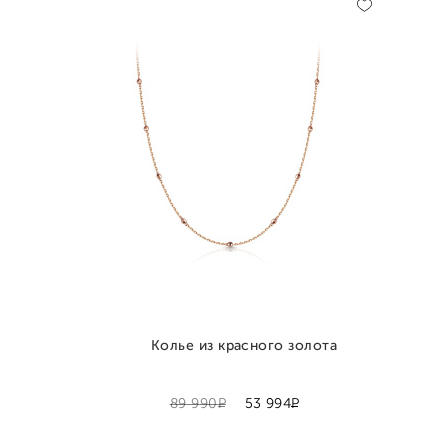
Колье из красного золота
Р
Р
89 990
53 994