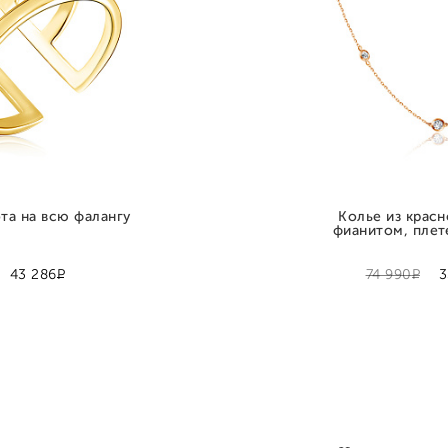
та на всю фалангу
Колье из красн
фианитом, плет
Р
Р
43 286
74 990
3