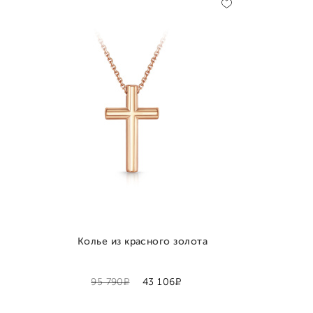
Колье из красного золота
Р
Р
95 790
43 106