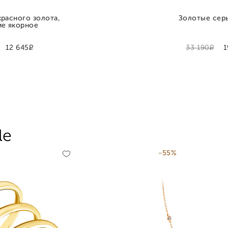
красного золота,
Золотые сер
ие якорное
Р
Р
12 645
33 190
1
le
-55%