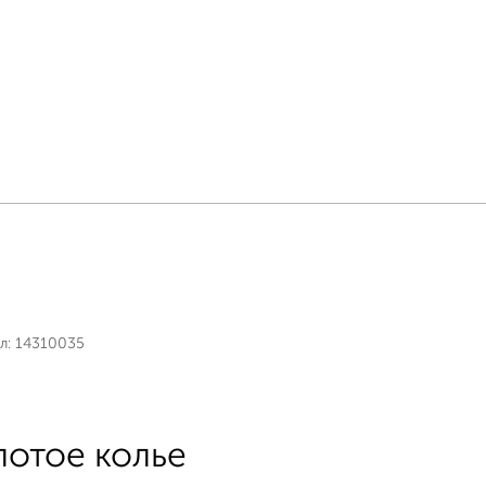
л:
14310035
лотое колье