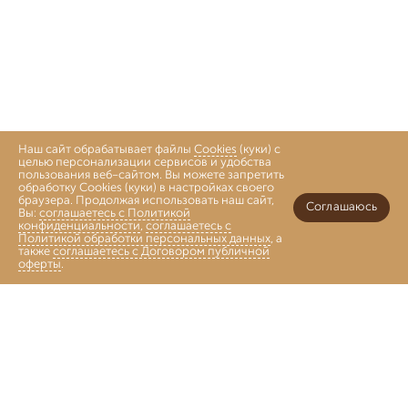
Наш сайт обрабатывает файлы
Cookies
(куки) с
целью персонализации сервисов и удобства
пользования веб-сайтом. Вы можете запретить
обработку Cookies (куки) в настройках своего
браузера. Продолжая использовать наш сайт,
Соглашаюсь
Вы:
соглашаетесь с Политикой
конфиденциальности
,
соглашаетесь с
Политикой обработки персональных данных
, а
также
соглашаетесь с Договором публичной
оферты
.
Войти
Главная
Каталог
Коллекции
Избранное
Корзина