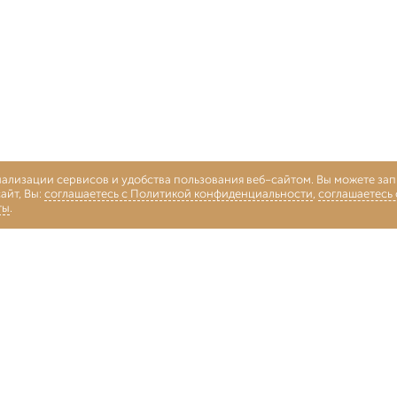
нализации сервисов и удобства пользования веб-сайтом. Вы можете запр
айт, Вы:
соглашаетесь с Политикой конфиденциальности
,
соглашаетесь
ты
.