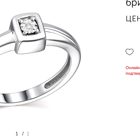
бр
ЦЕ
Онлайн
подтве
1
/
1