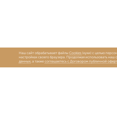
Наш сайт обрабатывает файлы
Cookies
(куки) с целью персо
настройках своего браузера. Продолжая использовать наш с
данных
, а также
соглашаетесь с Договором публичной офер