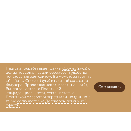
Наш сайт обрабатывает файлы
Cookies
(куки) с
целью персонализации сервисов и удобства
пользования веб-сайтом. Вы можете запретить
обработку Cookies (куки) в настройках своего
браузера. Продолжая использовать наш сайт,
Соглашаюсь
Вы:
соглашаетесь с Политикой
конфиденциальности
,
соглашаетесь с
Политикой обработки персональных данных
, а
также
соглашаетесь с Договором публичной
оферты
.
Войти
Главная
Каталог
Коллекции
Избранное
Корзина