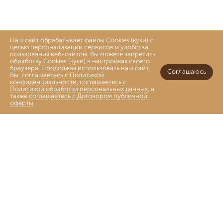
Наш сайт обрабатывает файлы
Cookies
(куки) с
целью персонализации сервисов и удобства
пользования веб-сайтом. Вы можете запретить
обработку Cookies (куки) в настройках своего
браузера. Продолжая использовать наш сайт,
Соглашаюсь
Вы:
соглашаетесь с Политикой
конфиденциальности
,
соглашаетесь с
Политикой обработки персональных данных
, а
также
соглашаетесь с Договором публичной
оферты
.
Войти
Главная
Каталог
Коллекции
Избранное
Корзина