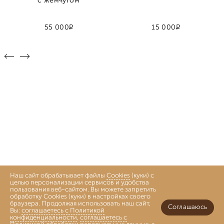
с жемчугом
Р
Р
55 000
15 000
Наш сайт обрабатывает файлы
Cookies
(куки) с
целью персонализации сервисов и удобства
пользования веб-сайтом. Вы можете запретить
обработку Cookies (куки) в настройках своего
браузера. Продолжая использовать наш сайт,
Соглашаюсь
Вы:
соглашаетесь с Политикой
конфиденциальности
,
соглашаетесь с