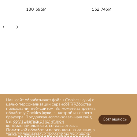
Р
Р
180 395
152 745
Наш сайт обрабатывает файлы
Cookies
(куки) с
целью персонализации сервисов и удобства
пользования веб-сайтом. Вы можете запретить
обработку Cookies (куки) в настройках своего
браузера. Продолжая использовать наш сайт,
Соглашаюсь
Вы:
соглашаетесь с Политикой
конфиденциальности
,
соглашаетесь с
Политикой обработки персональных данных
, а
также
соглашаетесь с Договором публичной