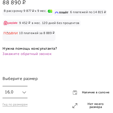
Р
88 890
Р
В рассрочку 9 877
x 9 мес.
Р
6 платежей по 14 815
Р
9 452
в мес. 120 дней без процентов
Р
10 платежей за 8 889
Нужна помощь консультанта?
Закажите обратный звонок
Выберите размер
16,0
Наличие в салоне
Нет моего
Гид по размерам
16,0
размера