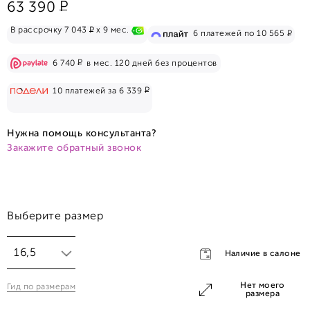
Р
63 390
Р
В рассрочку 7 043
x 9 мес.
Р
6 платежей по 10 565
Р
6 740
в мес. 120 дней без процентов
Р
10 платежей за 6 339
Нужна помощь консультанта?
Закажите обратный звонок
Выберите размер
16,5
Наличие в салоне
Нет моего
Гид по размерам
16,5
размера