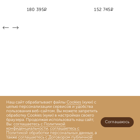
Р
Р
180 395
152 745
Наш сайт обрабатывает файлы
Cookies
(куки) с
целью персонализации сервисов и удобства
пользования веб-сайтом. Вы можете запретить
обработку Cookies (куки) в настройках своего
браузера. Продолжая использовать наш сайт,
Соглашаюсь
Вы:
соглашаетесь с Политикой
конфиденциальности
,
соглашаетесь с
Политикой обработки персональных данных
, а
также
соглашаетесь с Договором публичной