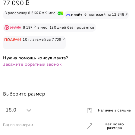
Р
77 090
Р
В рассрочку 8 566
x 9 мес.
Р
6 платежей по 12 848
Р
8 197
в мес. 120 дней без процентов
Р
10 платежей за 7 709
Нужна помощь консультанта?
Закажите обратный звонок
Выберите размер
18,0
Наличие в салоне
Нет моего
Гид по размерам
18,0
размера