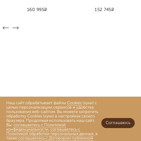
Р
Р
160 995
152 745
Наш сайт обрабатывает файлы
Cookies
(куки) с
целью персонализации сервисов и удобства
пользования веб-сайтом. Вы можете запретить
обработку Cookies (куки) в настройках своего
браузера. Продолжая использовать наш сайт,
Соглашаюсь
Вы:
соглашаетесь с Политикой
конфиденциальности
,
соглашаетесь с
Политикой обработки персональных данных
, а
также
соглашаетесь с Договором публичной