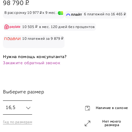
Р
98 790
Р
В рассрочку 10 977
x 9 мес.
Р
6 платежей по 16 465
Р
10 505
в мес. 120 дней без процентов
Р
10 платежей за 9 879
Нужна помощь консультанта?
Закажите обратный звонок
Выберите размер
16,5
Наличие в салоне
Нет моего
Гид по размерам
16,5
размера