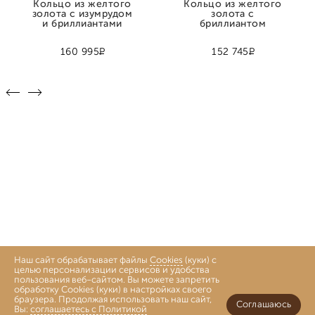
Кольцо из желтого
Кольцо из желтого
золота с изумрудом
золота с
и бриллиантами
бриллиантом
Р
Р
160 995
152 745
Наш сайт обрабатывает файлы
Cookies
(куки) с
целью персонализации сервисов и удобства
пользования веб-сайтом. Вы можете запретить
обработку Cookies (куки) в настройках своего
браузера. Продолжая использовать наш сайт,
Соглашаюсь
Вы:
соглашаетесь с Политикой