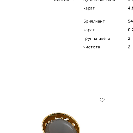
карат
4.
Бриллиант
54
карат
0.
группа цвета
2
чистота
2