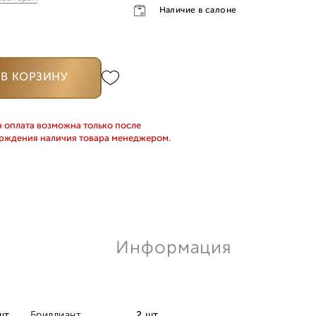
Наличие в салоне
0
В КОРЗИНУ
0
5
 оплата возможна только после
рждения наличия товара менеджером.
Информация
шт.
Бриллиант
2 шт.