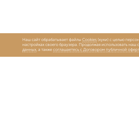
Наш сайт обрабатывает файлы
Cookies
(куки) с целью персо
настройках своего браузера. Продолжая использовать наш с
данных
, а также
соглашаетесь с Договором публичной офер