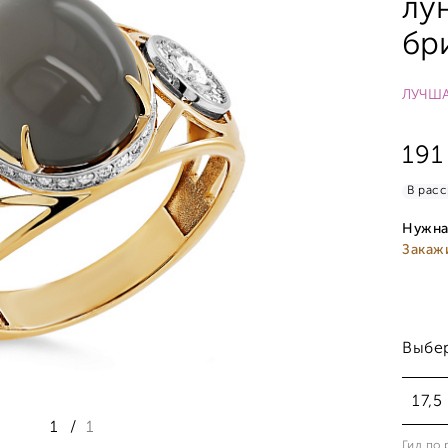
лу
бр
ЛУЧША
191
В расс
Нужна
Закаж
Выбе
17,5
1
/
1
Гид по