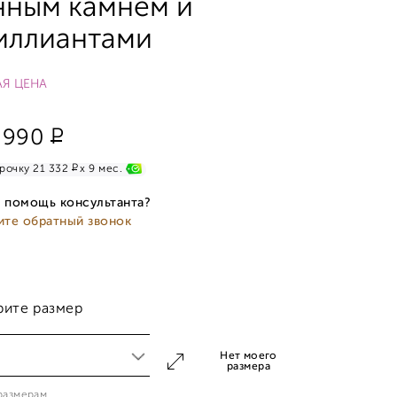
нным камнем и
иллиантами
Я ЦЕНА
Р
 990
Р
рочку 21 332
x 9 мес.
 помощь консультанта?
ите обратный звонок
рите размер
Нет моего
размера
 размерам