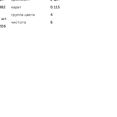
882
карат
0.115
группа цвета
4
 шт.
чистота
6
206