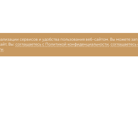
нализации сервисов и удобства пользования веб-сайтом. Вы можете запр
айт, Вы:
соглашаетесь с Политикой конфиденциальности
,
соглашаетесь
ты
.