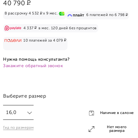
Р
40 790
Р
В рассрочку 4 532
x 9 мес.
Р
6 платежей по 6 798
Р
4 337
в мес. 120 дней без процентов
Р
10 платежей за 4 079
Нужна помощь консультанта?
Закажите обратный звонок
Выберите размер
16,0
Наличие в салоне
Нет моего
Гид по размерам
16,0
размера