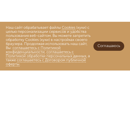
Наш сайт обрабатывает файлы
Cookies
(куки) с
целью персонализации сервисов и удобства
пользования веб-сайтом. Вы можете запретить
обработку Cookies (куки) в настройках своего
браузера. Продолжая использовать наш сайт,
Соглашаюсь
Вы:
соглашаетесь с Политикой
конфиденциальности
,
соглашаетесь с
Политикой обработки персональных данных
, а
также
соглашаетесь с Договором публичной
оферты
.
Войти
Главная
Каталог
Коллекции
Избранное
Корзина