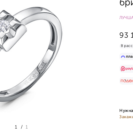
бр
ЛУЧША
93 
В расс
Нужна
Закаж
1
/
1