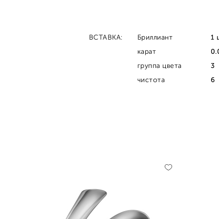
18,
ВСТАВКА:
Бриллиант
1 
19,
карат
0.
группа цвета
3
чистота
6