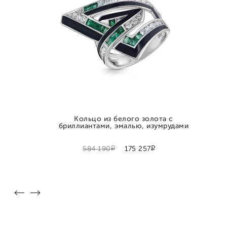
Кольцо из белого золота с
бриллиантами, эмалью, изумрудами
Р
Р
584 190
175 257