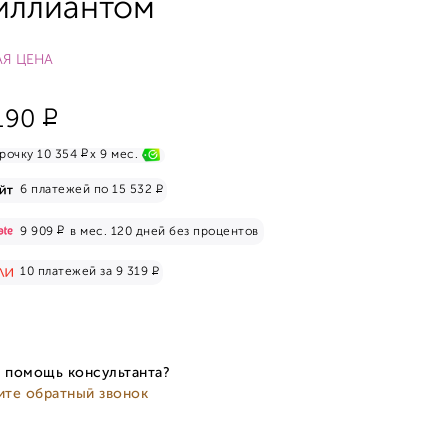
иллиантом
Я ЦЕНА
Р
190
Р
рочку 10 354
x 9 мес.
Р
6 платежей по 15 532
Р
9 909
в мес. 120 дней без процентов
Р
10 платежей за 9 319
 помощь консультанта?
ите обратный звонок