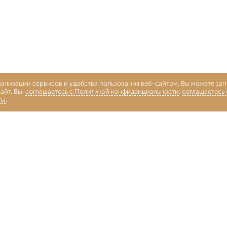
нализации сервисов и удобства пользования веб-сайтом. Вы можете запр
айт, Вы:
соглашаетесь с Политикой конфиденциальности
,
соглашаетесь
ты
.