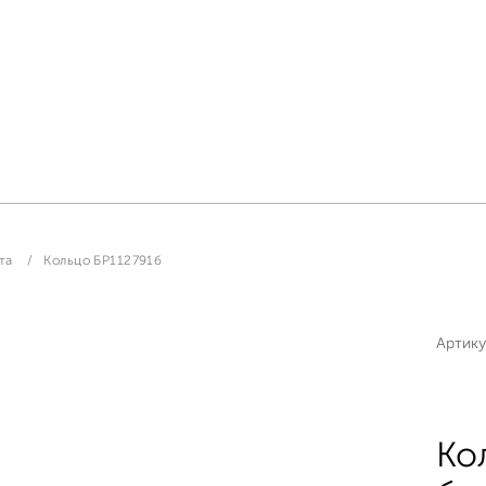
та
Кольцо БР112791б
Артику
Ко