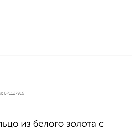
л:
БР112791б
льцо из белого золота с