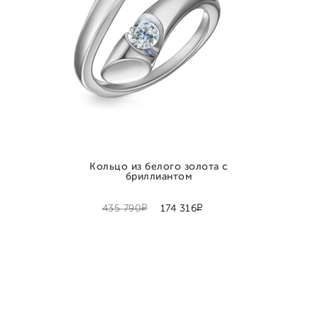
Кольцо из белого золота с
бриллиантом
Р
Р
435 790
174 316