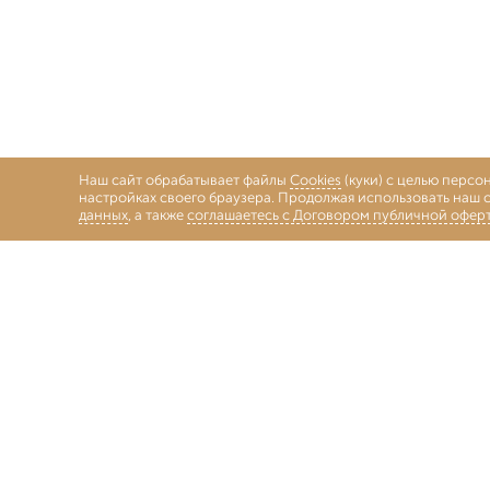
Наш сайт обрабатывает файлы
Cookies
(куки) с целью персо
настройках своего браузера. Продолжая использовать наш с
данных
, а также
соглашаетесь с Договором публичной офер