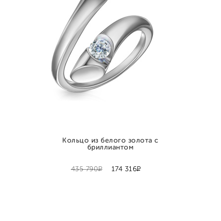
Кольцо из белого золота с
бриллиантом
Р
Р
435 790
174 316