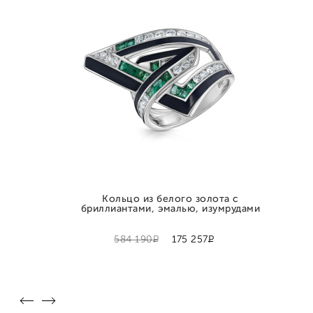
Кольцо из белого золота с
бриллиантами, эмалью, изумрудами
Р
Р
584 190
175 257