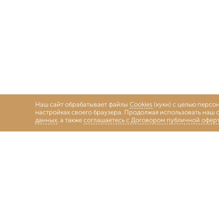
Наш сайт обрабатывает файлы
Cookies
(куки) с целью персо
настройках своего браузера. Продолжая использовать наш с
данных
, а также
соглашаетесь с Договором публичной офер