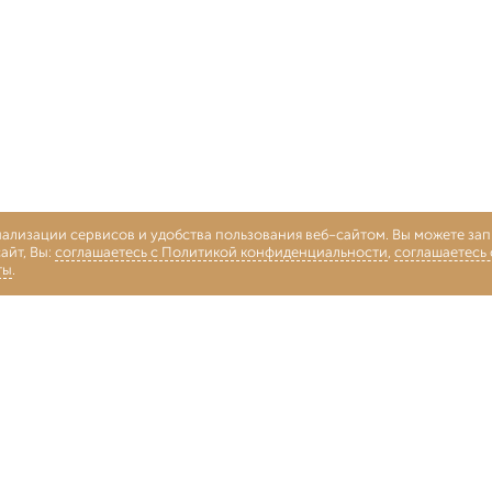
нализации сервисов и удобства пользования веб-сайтом. Вы можете запр
айт, Вы:
соглашаетесь с Политикой конфиденциальности
,
соглашаетесь
ты
.