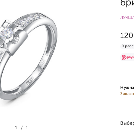
бр
ЛУЧША
120
В расс
Нужна
Закаж
Выбе
1
/
1