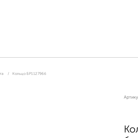
та
Кольцо БР112796б
Артику
Ко