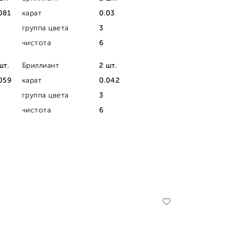
081
карат
0.03
группа цвета
3
чистота
6
шт.
Бриллиант
2 шт.
059
карат
0.042
группа цвета
3
чистота
6