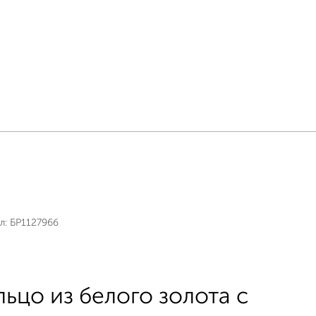
л:
БР112796б
льцо из белого золота с