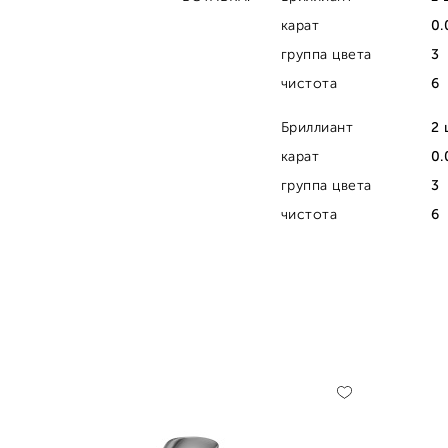
карат
0.
группа цвета
3
чистота
6
Бриллиант
2 
карат
0.
группа цвета
3
чистота
6