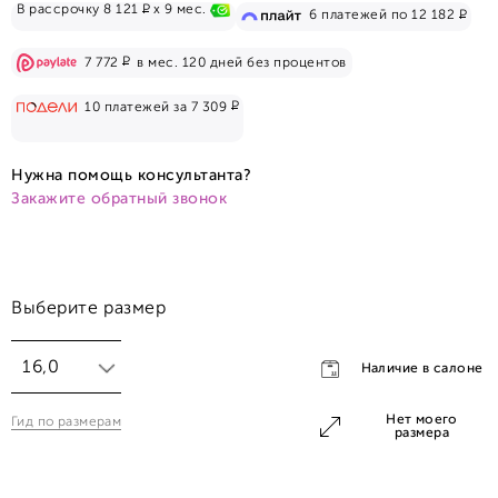
Р
В рассрочку 8 121
x 9 мес.
Р
6 платежей по 12 182
Р
7 772
в мес. 120 дней без процентов
Р
10 платежей за 7 309
Нужна помощь консультанта?
Закажите обратный звонок
Выберите размер
16,0
Наличие в салоне
Нет моего
Гид по размерам
16,0
размера
16,5