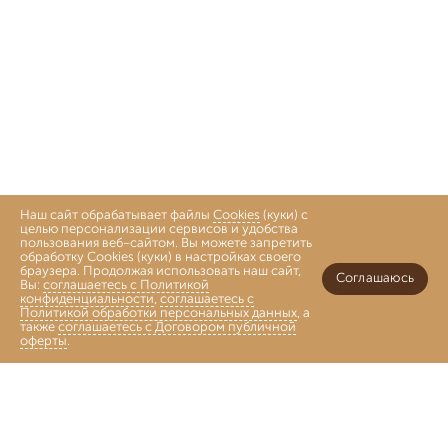
Наш сайт обрабатывает файлы
Cookies
(куки) с
целью персонализации сервисов и удобства
пользования веб-сайтом. Вы можете запретить
обработку Cookies (куки) в настройках своего
браузера. Продолжая использовать наш сайт,
Соглашаюсь
Вы:
соглашаетесь с Политикой
конфиденциальности
,
соглашаетесь с
Политикой обработки персональных данных
, а
также
соглашаетесь с Договором публичной
оферты
.
Войти
Главная
Каталог
Коллекции
Избранное
Корзина