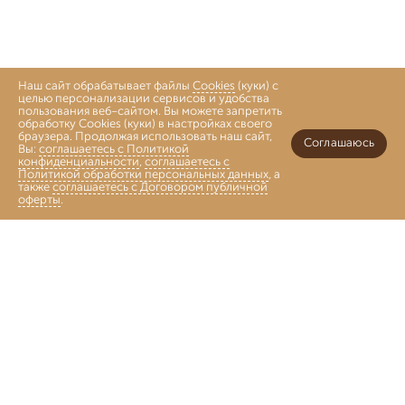
Наш сайт обрабатывает файлы
Cookies
(куки) с
целью персонализации сервисов и удобства
пользования веб-сайтом. Вы можете запретить
обработку Cookies (куки) в настройках своего
браузера. Продолжая использовать наш сайт,
Соглашаюсь
Вы:
соглашаетесь с Политикой
конфиденциальности
,
соглашаетесь с
Политикой обработки персональных данных
, а
также
соглашаетесь с Договором публичной
оферты
.
Войти
Главная
Каталог
Коллекции
Избранное
Корзина