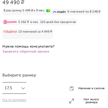
Р
49 490
Р
В рассрочку 5 499
x 9 мес.
Р
6 платежей по 8 248
Р
5 262
в мес. 120 дней без процентов
Р
10 платежей за 4 949
Нужна помощь консультанта?
Закажите обратный звонок
Выберите размер
17,5
Наличие в салоне
Нет моего
Гид по размерам
17,5
размера