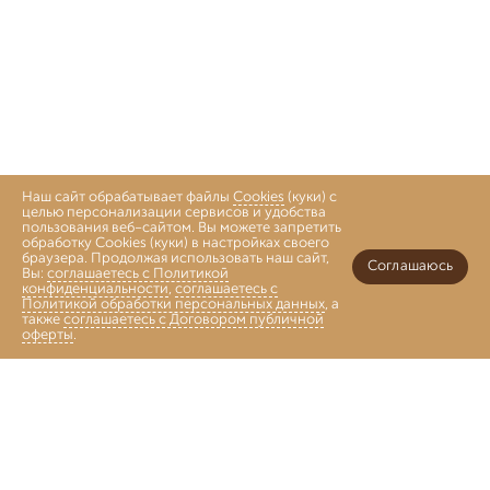
Наш сайт обрабатывает файлы
Cookies
(куки) с
целью персонализации сервисов и удобства
пользования веб-сайтом. Вы можете запретить
обработку Cookies (куки) в настройках своего
браузера. Продолжая использовать наш сайт,
Соглашаюсь
Вы:
соглашаетесь с Политикой
конфиденциальности
,
соглашаетесь с
Политикой обработки персональных данных
, а
также
соглашаетесь с Договором публичной
оферты
.
Войти
Главная
Каталог
Коллекции
Избранное
Корзина