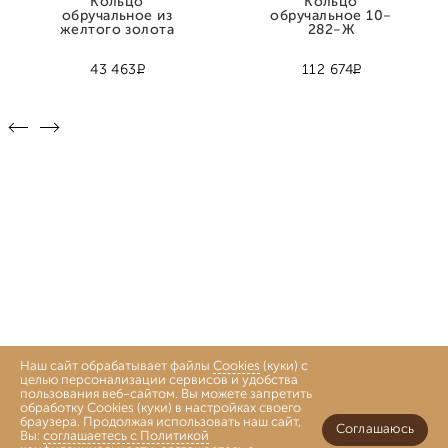
Кольцо
Кольцо
обручальное из
обручальное 10-
желтого золота
282-Ж
Р
Р
43 463
112 674
Наш сайт обрабатывает файлы
Cookies
(куки) с
целью персонализации сервисов и удобства
пользования веб-сайтом. Вы можете запретить
обработку Cookies (куки) в настройках своего
браузера. Продолжая использовать наш сайт,
Соглашаюсь
Вы:
соглашаетесь с Политикой