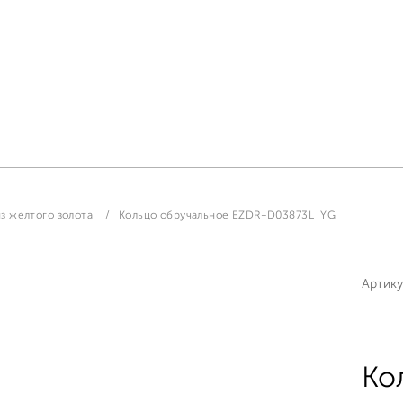
з желтого золота
Кольцо обручальное EZDR-D03873L_YG
Артику
Ко