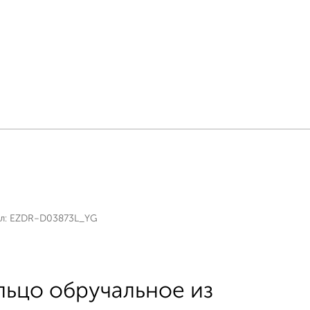
л:
EZDR-D03873L_YG
льцо обручальное из