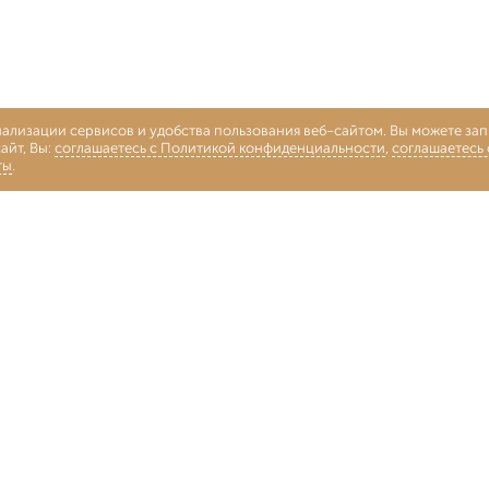
нализации сервисов и удобства пользования веб-сайтом. Вы можете запр
айт, Вы:
соглашаетесь с Политикой конфиденциальности
,
соглашаетесь
ты
.