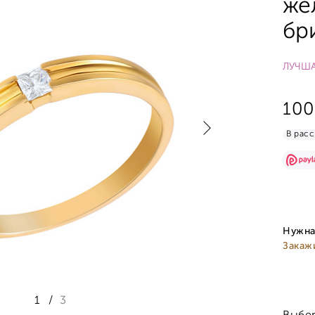
же
бр
ЛУЧША
100
В расс
Нужна
Закаж
1
/
3