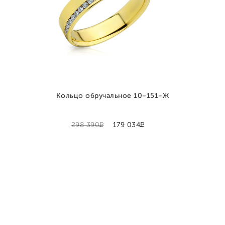
Кольцо обручальное 10-151-Ж
Р
Р
298 390
179 034