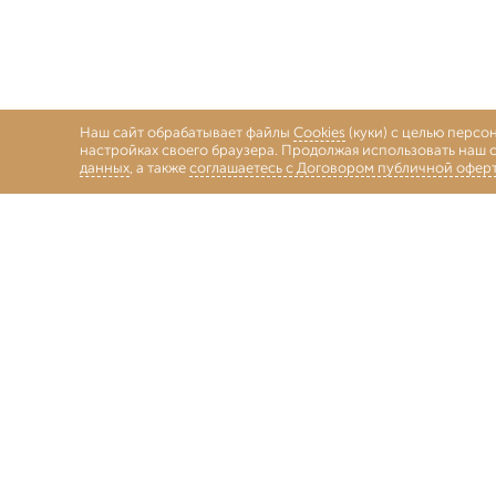
Наш сайт обрабатывает файлы
Cookies
(куки) с целью персо
настройках своего браузера. Продолжая использовать наш с
данных
, а также
соглашаетесь с Договором публичной офер