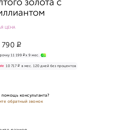
лтого золота с
иллиантом
Я ЦЕНА
Р
 790
Р
рочку 11 199
x 9 мес.
Р
10 717
в мес. 120 дней без процентов
 помощь консультанта?
ите обратный звонок