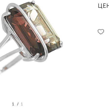
ЦЕ
1
/
1