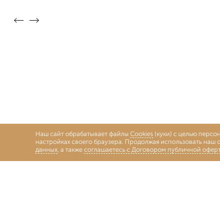
Наш сайт обрабатывает файлы
Cookies
(куки) с целью персо
настройках своего браузера. Продолжая использовать наш с
данных
, а также
соглашаетесь с Договором публичной офер