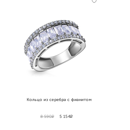
Кольцо из серебра с фианитом
Р
Р
8 590
5 154