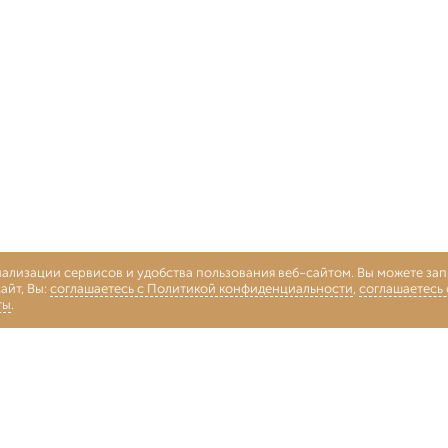
нализации сервисов и удобства пользования веб-сайтом. Вы можете запр
айт, Вы:
соглашаетесь с Политикой конфиденциальности
,
соглашаетесь
ты
.