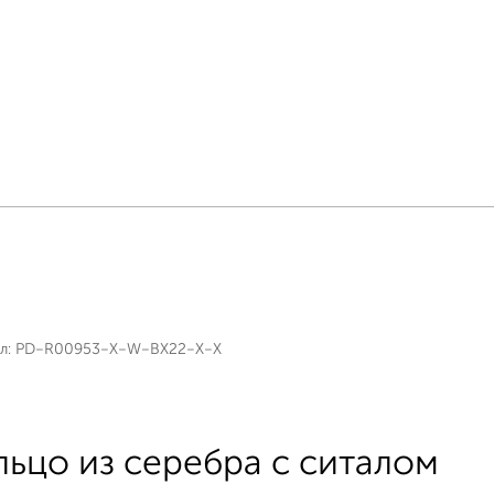
л:
PD-R00953-X-W-BX22-X-X
льцо из серебра с ситалом