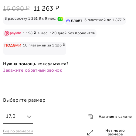
Р
Р
16 090
11 263
Р
В рассрочку 1 251
x 9 мес.
Р
6 платежей по 1 877
Р
1 198
в мес. 120 дней без процентов
Р
10 платежей за 1 126
Нужна помощь консультанта?
Закажите обратный звонок
Выберите размер
17,0
Наличие в салоне
Нет моего
Гид по размерам
17,0
размера