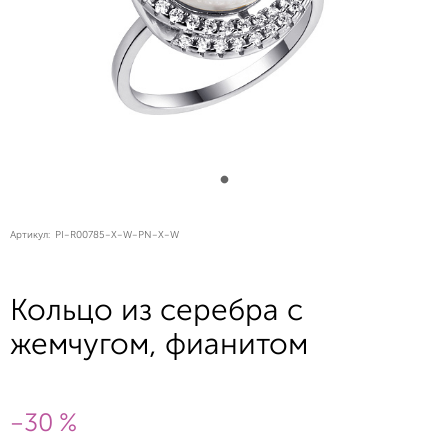
Артикул:
PI-R00785-X-W-PN-X-W
Кольцо из серебра с
жемчугом, фианитом
-30 %