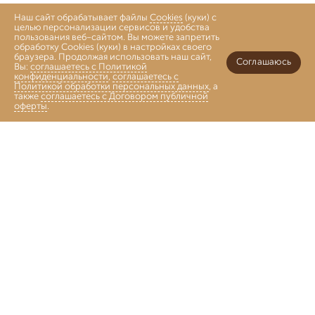
Наш сайт обрабатывает файлы
Cookies
(куки) с
целью персонализации сервисов и удобства
пользования веб-сайтом. Вы можете запретить
обработку Cookies (куки) в настройках своего
браузера. Продолжая использовать наш сайт,
Соглашаюсь
Вы:
соглашаетесь с Политикой
конфиденциальности
,
соглашаетесь с
Политикой обработки персональных данных
, а
также
соглашаетесь с Договором публичной
оферты
.
Войти
Главная
Каталог
Коллекции
Избранное
Корзина