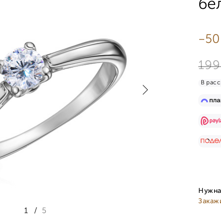
бе
-50
199
В расс
Нужна
Закаж
1
/
5