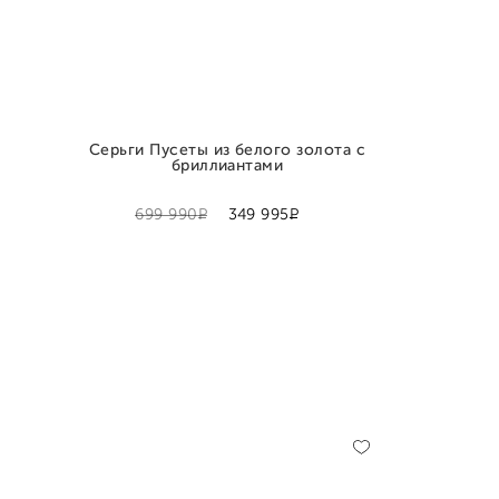
Серьги Пусеты из белого золота с
бриллиантами
Р
Р
699 990
349 995