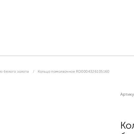
з белого золота
Кольцо помолвочное RD0004326105160
Артику
Ко