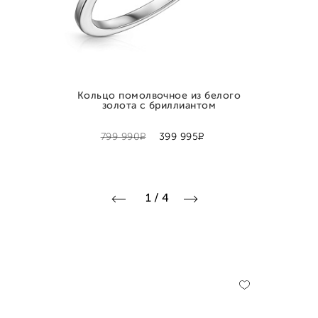
Кольцо помолвочное из белого
золота с бриллиантом
Р
Р
799 990
399 995
1
/
4