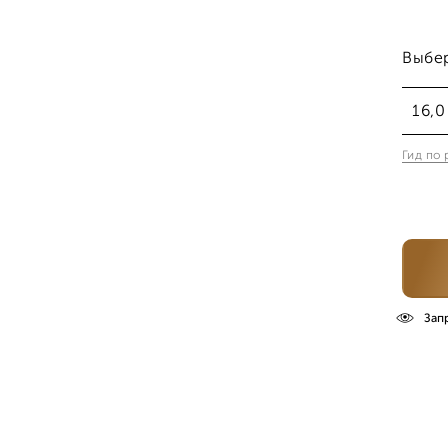
Выбе
16,0
Гид по
16,
16,
17,
Зап
17,5