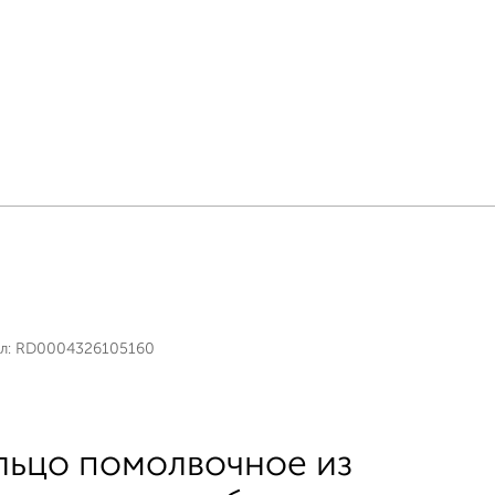
л:
RD0004326105160
льцо помолвочное из