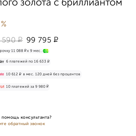
лого золота с бриллиантом
 %
Р
Р
 590
99 795
Р
рочку 11 088
x 9 мес.
Р
6 платежей по 16 633
Р
10 612
в мес. 120 дней без процентов
Р
10 платежей за 9 980
 помощь консультанта?
ите обратный звонок