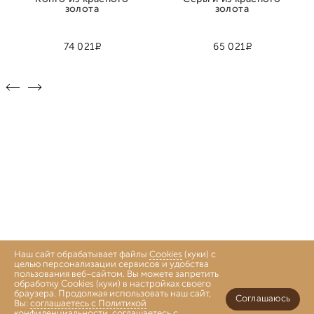
золота
золота
Р
Р
74 021
65 021
Наш сайт обрабатывает файлы
Cookies
(куки) с
целью персонализации сервисов и удобства
пользования веб-сайтом. Вы можете запретить
обработку Cookies (куки) в настройках своего
браузера. Продолжая использовать наш сайт,
Соглашаюсь
Вы:
соглашаетесь с Политикой
конфиденциальности
,
соглашаетесь с