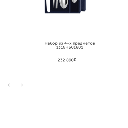
Набор из 4-х предметов
1316НБ01801
Р
232 890