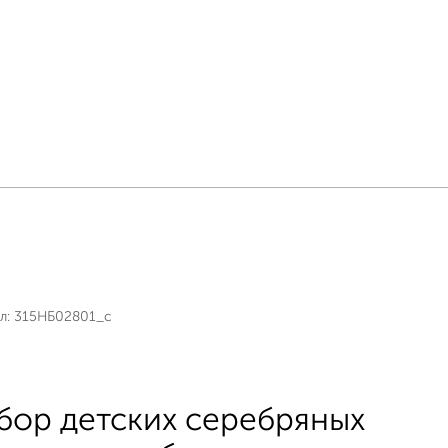
л:
315НБ02801_с
бор детских серебряных