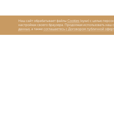
Наш сайт обрабатывает файлы
Cookies
(куки) с целью персо
настройках своего браузера. Продолжая использовать наш с
данных
, а также
соглашаетесь с Договором публичной офер