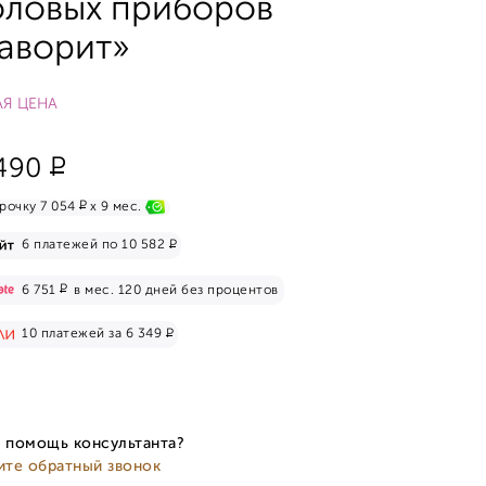
оловых приборов
аворит»
Я ЦЕНА
Р
490
Р
рочку 7 054
x 9 мес.
Р
6 платежей по 10 582
Р
6 751
в мес. 120 дней без процентов
Р
10 платежей за 6 349
 помощь консультанта?
ите обратный звонок