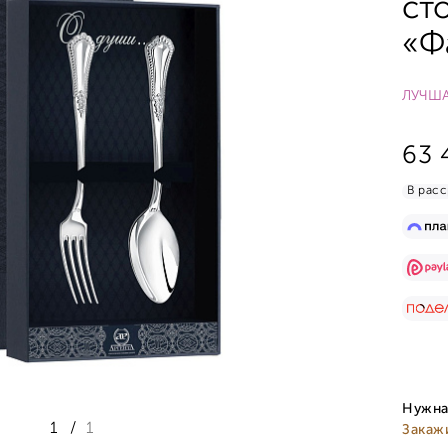
ст
«Ф
ЛУЧША
63 
В расс
Нужна
1
/
1
Закаж