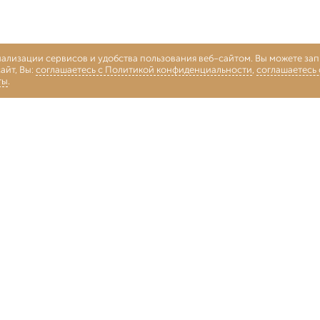
нализации сервисов и удобства пользования веб-сайтом. Вы можете запр
айт, Вы:
соглашаетесь с Политикой конфиденциальности
,
соглашаетесь
ты
.