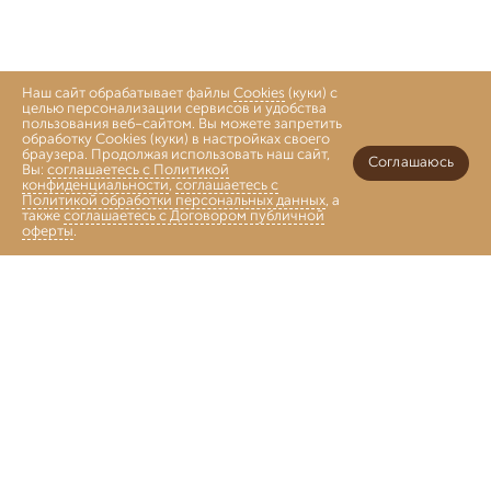
Наш сайт обрабатывает файлы
Cookies
(куки) с
целью персонализации сервисов и удобства
пользования веб-сайтом. Вы можете запретить
обработку Cookies (куки) в настройках своего
браузера. Продолжая использовать наш сайт,
Соглашаюсь
Вы:
соглашаетесь с Политикой
конфиденциальности
,
соглашаетесь с
Политикой обработки персональных данных
, а
также
соглашаетесь с Договором публичной
оферты
.
Войти
Главная
Каталог
Коллекции
Избранное
Корзина