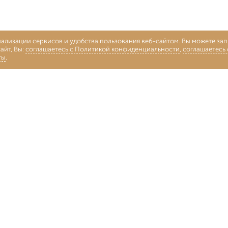
нализации сервисов и удобства пользования веб-сайтом. Вы можете запр
айт, Вы:
соглашаетесь с Политикой конфиденциальности
,
соглашаетесь
ты
.