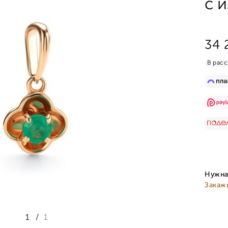
с 
34 
В расс
Нужна
Закаж
1
/
1