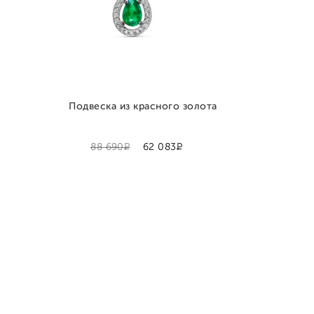
Подвеска из красного золота
Р
Р
88 690
62 083