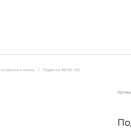
из красного золота
Подвеска 36258-101
Артику
По