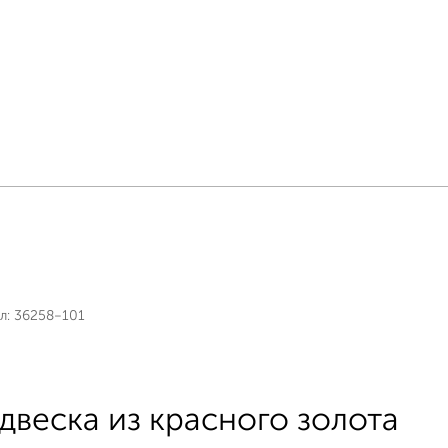
л:
36258-101
двеска из красного золота