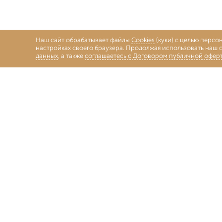
Наш сайт обрабатывает файлы
Cookies
(куки) с целью персо
настройках своего браузера. Продолжая использовать наш с
данных
, а также
соглашаетесь с Договором публичной офер