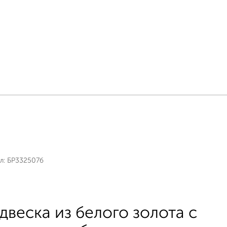
л:
БР332507б
двеска из белого золота с