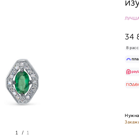
из
ЛУЧША
34 
В расс
Нужна
Закаж
1
/
1