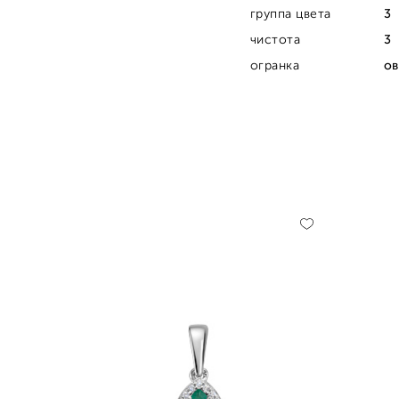
группа цвета
3
чистота
3
огранка
ов