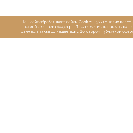
Наш сайт обрабатывает файлы
Cookies
(куки) с целью персо
настройках своего браузера. Продолжая использовать наш с
данных
, а также
соглашаетесь с Договором публичной офер