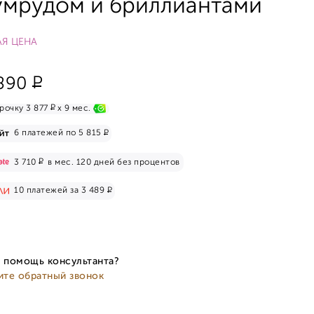
умрудом и бриллиантами
Я ЦЕНА
Р
890
Р
рочку 3 877
x 9 мес.
Р
6 платежей по 5 815
Р
3 710
в мес. 120 дней без процентов
Р
10 платежей за 3 489
 помощь консультанта?
ите обратный звонок