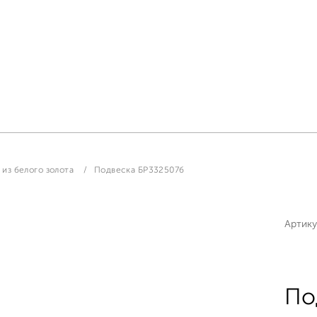
из белого золота
Подвеска БР332507б
Артику
По