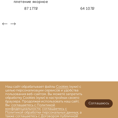
плетение якорное
Р
Р
87 177
64 107
Наш сайт обрабатывает файлы
Cookies
(куки) с
целью персонализации сервисов и удобства
пользования веб-сайтом. Вы можете запретить
обработку Cookies (куки) в настройках своего
браузера. Продолжая использовать наш сайт,
Соглашаюсь
Вы:
соглашаетесь с Политикой
конфиденциальности
,
соглашаетесь с
Политикой обработки персональных данных
, а
также
соглашаетесь с Договором публичной