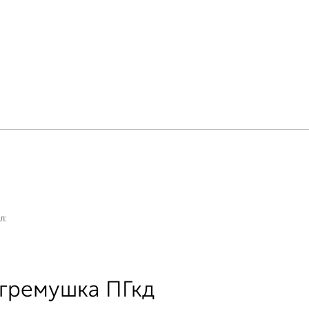
л:
гремушка ПГкд