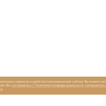
нализации сервисов и удобства пользования веб-сайтом. Вы можете запр
айт, Вы:
соглашаетесь с Политикой конфиденциальности
,
соглашаетесь
ты
.