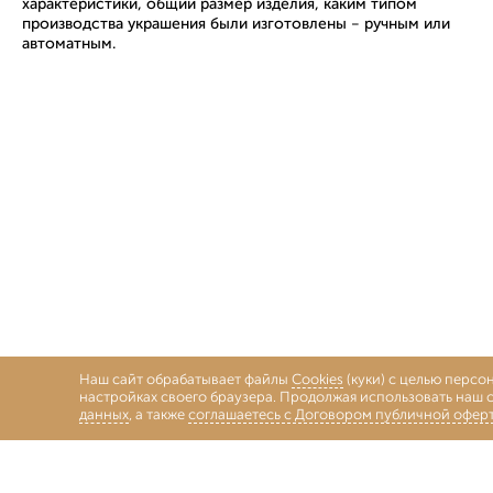
характеристики, общий размер изделия, каким типом
производства украшения были изготовлены - ручным или
автоматным.
Наш сайт обрабатывает файлы
Cookies
(куки) с целью персо
настройках своего браузера. Продолжая использовать наш с
данных
, а также
соглашаетесь с Договором публичной офер